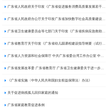
广东省人民政府关于印发《广东省促进服务消费高质量发展若干措施》的通知 粤府函〔2025〕16号
广东省人民政府办公厅关于印发广东省加快数字社会高质量建设实施意见的通知
广东省卫生健康委员会等七部门关于印发《广东省疾病应急救助制度实施细则（修订版）》的通知
广东省教育厅关于印发《广东省幼儿园课程建设指导纲要（试行）》的通知
广东省人力资源和社会保障厅 中共广东省委台湾工作办公室 中共广东省委港澳工作办公室 广东省财政厅 国家税务总局广东省税务局关于印发《支持港澳青年在粤港澳大湾区就业创业的实施细则》的通知
广东省发展改革委 广东省教育厅 广东省卫生健康委关于进一步完善价格形成机制 支持普惠托育服务体系建设的通知
《广东省实施〈中华人民共和国妇女权益保障法〉办法》
关于促进病残孤儿回归家庭的通知
广东省家庭教育促进条例