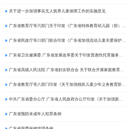
关于进一步加强事实无人抚养儿童保障工作的实施意见
广东省教育厅等六部门关于印发《广东省特殊教育幼儿园（部）建设指南》的通知
广东省民政厅等21部门联合印发《广东省加强流动儿童关爱保护实施方案》
广东省卫生健康委 广东省发展改革委关于印发普惠性托育服务机构认定和管理办法的通知
广东省高级人民法院 广东省妇女联合会 关于联合开展家庭教育指导工作的实施意见
广东省教育厅等八部门印发《关于加强残疾儿童少年义务教育阶段随班就读工作的实施细则》的通知
中共广东省委办公厅 广东省人民政府办公厅印发《关于加强新时代广东高技能人才队伍建设的实施意见》
广东省预防未成年人犯罪条例
广东省母婴保健管理条例